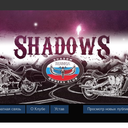
атная связь
О Клубе
Устав
Просмотр новых публи